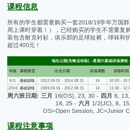
课程信息
所有的学生都需要购买一套2018/19学年万国
周上课时穿着！），已经购买的学生不需重复
装包含耐克衬衫，俱乐部的足球短裤，球袜和
超过400元！
地坛公园(先锋运动场) - 星期六基础训练课程 
年级
课程类型
出生日期
训练周数
训练时间
K/1
基础训练
2012.09.01 - 2014.08.31
14
10:00 - 10:
2/3/4
基础训练
2009.09.01 - 2012.08.31
14
11:00 - 12:
周六班日期: 三月
16(OS), 23, 30 -
四月
6, 13
18, 25
-
六月
1/2(JC), 8, 15
OS=Open Session, JC=Junior 
课程注意事项