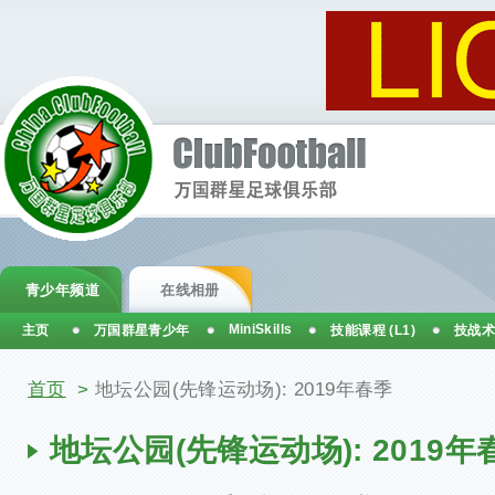
青少年频道
在线相册
MiniSkills
主页
万国群星青少年
技能课程 (L1)
技战术
你在这里
首页
>
地坛公园(先锋运动场): 2019年春季
地坛公园(先锋运动场): 2019年